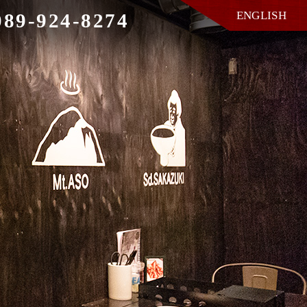
ENGLISH
089-924-8274