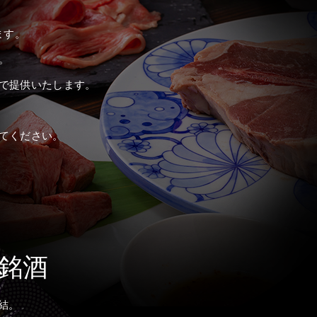
ます。
。
で提供いたします。
てください。
銘酒
結。