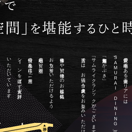
いただいています。
シ
自慢の逸品を様々にご用意。
居心地の良い空間と
お立ち寄りいただけるよう、
仕事帰りや買い物帰りのお客様に気軽に
当店では、お酒に合う炭火焼きをお楽しみいただけます。
「サムライクラシック」がございます。
「旬彩和酒庵 かぶき」
「SAMURAI DINING」グループの
愛媛の中心地である大街道エリアには、
ー
ンを選ばず大変ご好評